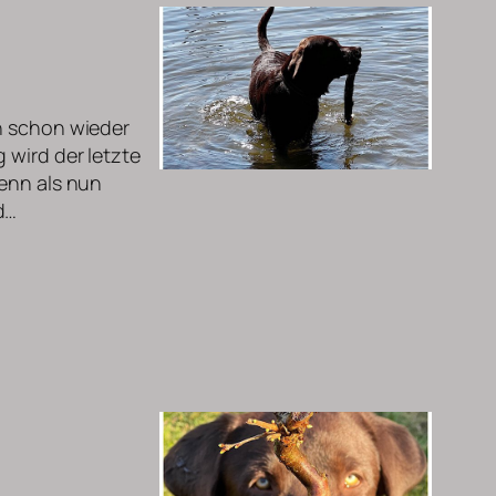
ch schon wieder
 wird der letzte
denn als nun
d…