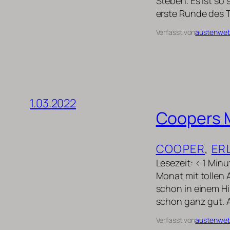
Steben. Es ist so
erste Runde des 
Verfasst von
austenwe
1.03.2022
Coopers 
COOPER
, 
ER
Lesezeit: < 1 Min
Monat mit tollen 
schon in einem H
schon ganz gut. A
Verfasst von
austenwe