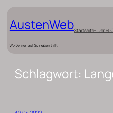
Zum
Inhalt
AustenWeb
springen
Startseite
– Der BL
Wo Denken auf Schreiben trifft.
Schlagwort:
Lang
30.04.2022