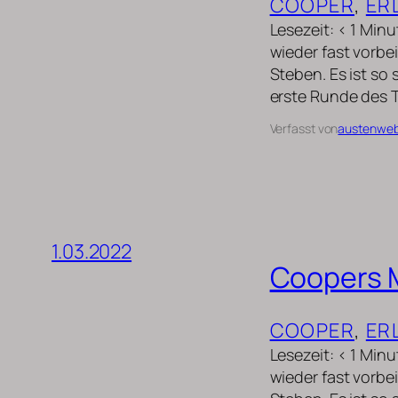
COOPER
, 
ER
Lesezeit: < 1 Min
wieder fast vorbei
Steben. Es ist so
erste Runde des 
Verfasst von
austenwe
1.03.2022
Coopers 
COOPER
, 
ER
Lesezeit: < 1 Min
wieder fast vorbei