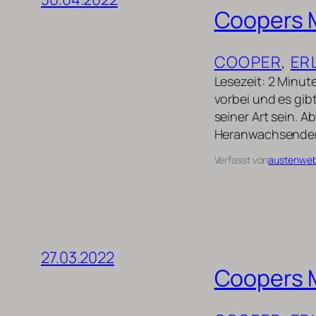
Coopers M
COOPER
, 
ER
Lesezeit: 2 Minut
vorbei und es gib
seiner Art sein. 
Heranwachsender d
Verfasst von
austenwe
27.03.2022
Coopers 