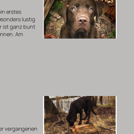
in erstes
esonders lustig
r ist ganz bunt
können. Am
der vergangenen