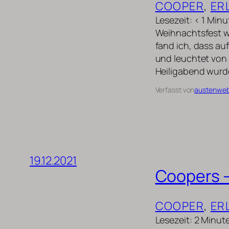
COOPER
, 
ER
Lesezeit: < 1 Mi
Weihnachtsfest wa
fand ich, dass au
und leuchtet von 
Heiligabend wurd
Verfasst von
austenwe
19.12.2021
Coopers –
COOPER
, 
ER
Lesezeit: 2 Minut