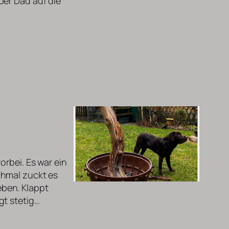
per Dad auf die
orbei. Es war ein
chmal zuckt es
ben. Klappt
gt stetig…