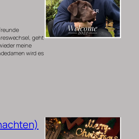
-Freunde
reswechsel, geht
wieder meine
undedamen wird es
nachten)