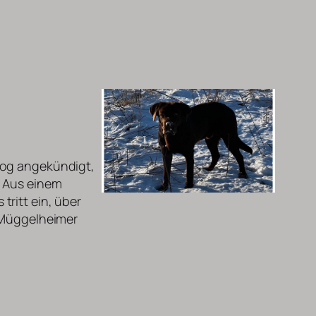
log angekündigt,
. Aus einem
ritt ein, über
– Müggelheimer