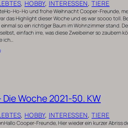
LEBTES
, 
HOBBY
, 
INTERESSEN
, 
TIERE
nuteHo-Ho-Ho und frohe Weihnacht Cooper-Freunde, me
r das Highlight dieser Woche und es war soooo toll. B
f einmal so ein richtiger Baum im Wohnzimmer stand. De
selbst, einfach irre, was diese Zweibeiner so zaubern 
e ich…
b
 Die Woche 2021-50. KW
LEBTES
, 
HOBBY
, 
INTERESSEN
, 
TIERE
enHallo Cooper-Freunde, Hier wieder ein kurzer Abriss 