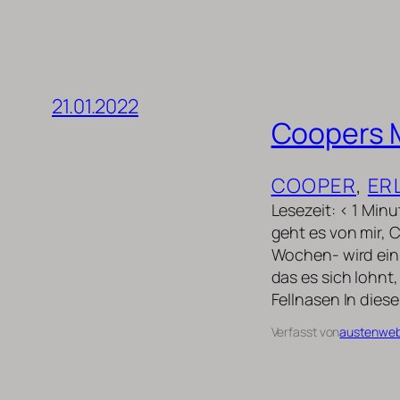
21.01.2022
Coopers 
COOPER
, 
ER
Lesezeit: < 1 Mi
geht es von mir,
Wochen- wird ein 
das es sich lohnt
Fellnasen In dies
Verfasst von
austenwe