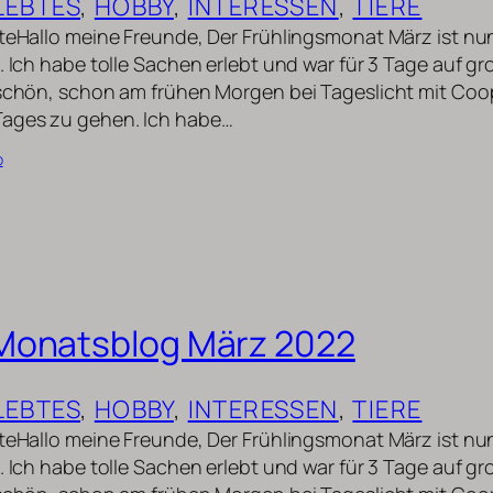
LEBTES
, 
HOBBY
, 
INTERESSEN
, 
TIERE
uteHallo meine Freunde, Der Frühlingsmonat März ist n
. Ich habe tolle Sachen erlebt und war für 3 Tage auf gr
 schön, schon am frühen Morgen bei Tageslicht mit Coo
Tages zu gehen. Ich habe…
b
Monatsblog März 2022
LEBTES
, 
HOBBY
, 
INTERESSEN
, 
TIERE
uteHallo meine Freunde, Der Frühlingsmonat März ist n
. Ich habe tolle Sachen erlebt und war für 3 Tage auf gr