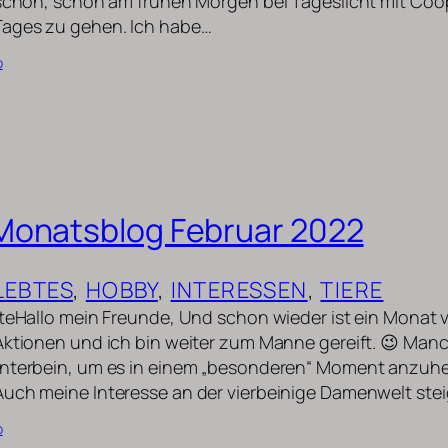
 schön, schon am frühen Morgen bei Tageslicht mit Coo
Tages zu gehen. Ich habe…
b
Monatsblog Februar 2022
LEBTES
, 
HOBBY
, 
INTERESSEN
, 
TIERE
uteHallo mein Freunde, Und schon wieder ist ein Monat v
Aktionen und ich bin weiter zum Manne gereift. 😉 Man
interbein, um es in einem „besonderen“ Moment anzuhe
uch meine Interesse an der vierbeinige Damenwelt stei
b