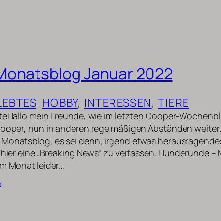
Monatsblog Januar 2022
LEBTES
, 
HOBBY
, 
INTERESSEN
, 
TIERE
nuteHallo mein Freunde, wie im letzten Cooper-Wochenb
 Cooper, nun in anderen regelmäßigen Abständen weiter
Monatsblog, es sei denn, irgend etwas herausragendes t
, hier eine „Breaking News“ zu verfassen. Hunderunde 
em Monat leider…
b