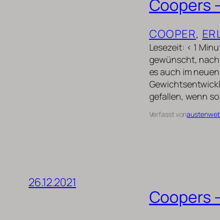
Coopers –
COOPER
, 
ER
Lesezeit: < 1 Min
gewünscht, nach 
es auch im neuen
Gewichtsentwickl
gefallen, wenn so 
Verfasst von
austenwe
26.12.2021
Coopers –