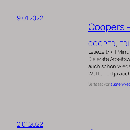
9.01.2022
Coopers –
COOPER
, 
ER
Lesezeit: < 1 Minu
Die erste Arbeits
auch schon wieder
Wetter lud ja auc
Verfasst von
austenwe
2.01.2022