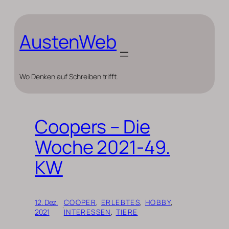
Zum
Inhalt
springen
AustenWeb
Wo Denken auf Schreiben trifft.
Coopers – Die
Woche 2021-49.
KW
12. Dez.
COOPER
, 
ERLEBTES
, 
HOBBY
, 
·
2021
INTERESSEN
, 
TIERE