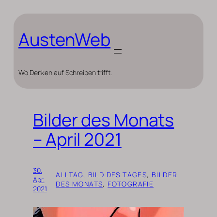
Zum
Inhalt
springen
AustenWeb
Wo Denken auf Schreiben trifft.
Bilder des Monats
– April 2021
30.
ALLTAG
, 
BILD DES TAGES
, 
BILDER
Apr.
·
DES MONATS
, 
FOTOGRAFIE
2021