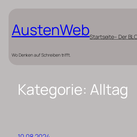
Zum
Inhalt
AustenWeb
springen
Startseite
– Der BL
Wo Denken auf Schreiben trifft.
Kategorie:
Alltag
10.08.2024