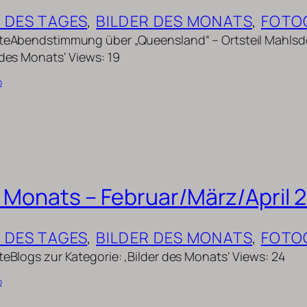
D DES TAGES
, 
BILDER DES MONATS
, 
FOTO
uteAbendstimmung über „Queensland“ – Ortsteil Mahlsdo
 des Monats‘ Views: 19
b
s Monats – Februar/März/April 
D DES TAGES
, 
BILDER DES MONATS
, 
FOTO
teBlogs zur Kategorie: ‚Bilder des Monats‘ Views: 24
b