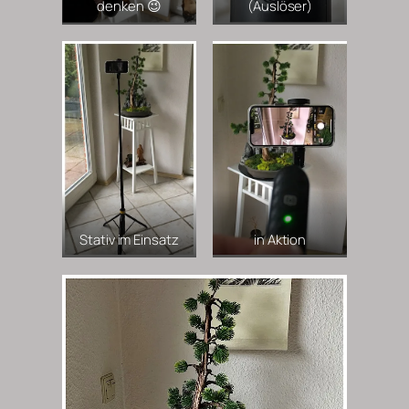
denken 😉
(Auslöser)
Stativ im Einsatz
in Aktion