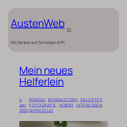
Zum
Inhalt
springen
AustenWeb
Wo Denken auf Schreiben trifft.
Mein neues
Helferlein
4.
BONSAI
, 
BONSAISTORY
, 
ERLEBTES
, 
Jan.
·
FOTOGRAFIE
, 
HOBBY
, 
INTERESSEN
, 
2022
WERKZEUG