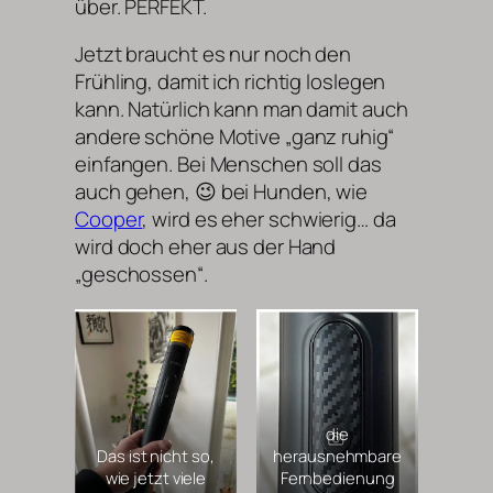
über. PERFEKT.
Jetzt braucht es nur noch den
Frühling, damit ich richtig loslegen
kann. Natürlich kann man damit auch
andere schöne Motive „ganz ruhig“
einfangen. Bei Menschen soll das
auch gehen, 😉 bei Hunden, wie
Cooper
, wird es eher schwierig… da
wird doch eher aus der Hand
„geschossen“.
die
Das ist nicht so,
herausnehmbare
wie jetzt viele
Fernbedienung