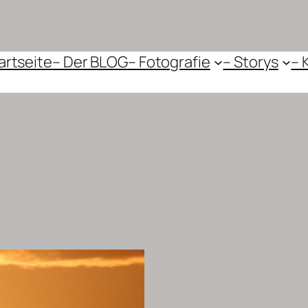
artseite
– Der BLOG
– Fotografie
– Storys
– 