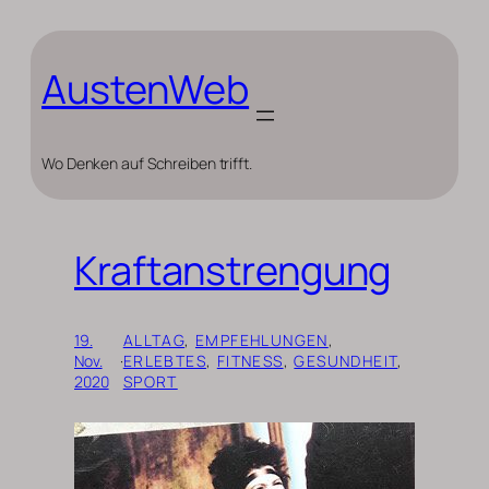
Zum
Inhalt
springen
AustenWeb
Wo Denken auf Schreiben trifft.
Kraftanstrengung
19.
ALLTAG
, 
EMPFEHLUNGEN
, 
Nov.
·
ERLEBTES
, 
FITNESS
, 
GESUNDHEIT
, 
2020
SPORT