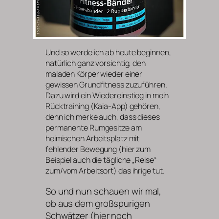
Und so werde ich ab heute beginnen,
natürlich ganz vorsichtig, den
maladen Körper wieder einer
gewissen Grundfitness zuzuführen.
Dazu wird ein Wiedereinstieg in mein
Rücktraining (Kaia-App) gehören,
denn ich merke auch, dass dieses
permanente Rumgesitze am
heimischen Arbeitsplatz mit
fehlender Bewegung (hier zum
Beispiel auch die tägliche „Reise“
zum/vom Arbeitsort) das ihrige tut.
So und nun schauen wir mal,
ob aus dem großspurigen
Schwätzer (hier noch