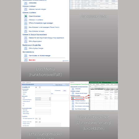
Adressenliste
Das Menü
(Funktionsvielfalt)
Plausi-Check der
„Datenlanieferung“
(Exceldatei)
Erfassungsmaske