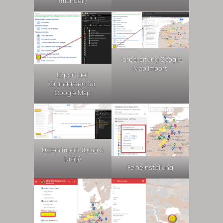
(manuell)
Vorbereitung Google
Map Import
Export der
Grunddaten für
Google Map
Datenimport (Drag &
Drop)
Feineinstellung