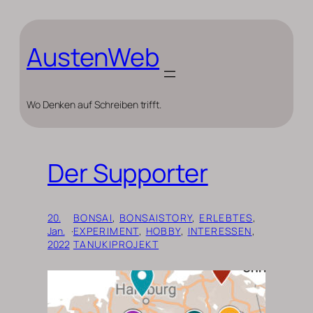
Zum
Inhalt
springen
AustenWeb
Wo Denken auf Schreiben trifft.
Der Supporter
20.
BONSAI
, 
BONSAISTORY
, 
ERLEBTES
, 
Jan.
·
EXPERIMENT
, 
HOBBY
, 
INTERESSEN
, 
2022
TANUKIPROJEKT