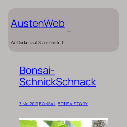
Zum
Inhalt
springen
AustenWeb
Wo Denken auf Schreiben trifft.
Bonsai-
SchnickSchnack
7. Mai 2019
·
BONSAI
, 
BONSAISTORY