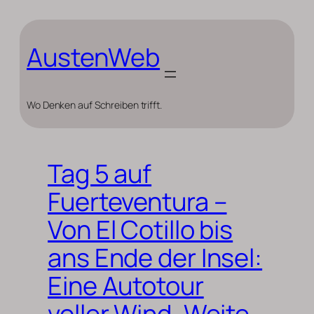
Zum
Inhalt
springen
AustenWeb
Wo Denken auf Schreiben trifft.
Tag 5 auf
Fuerteventura –
Von El Cotillo bis
ans Ende der Insel:
Eine Autotour
voller Wind, Weite