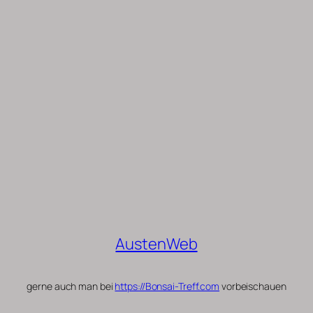
AustenWeb
gerne auch man bei
https://Bonsai-Treff.com
vorbeischauen