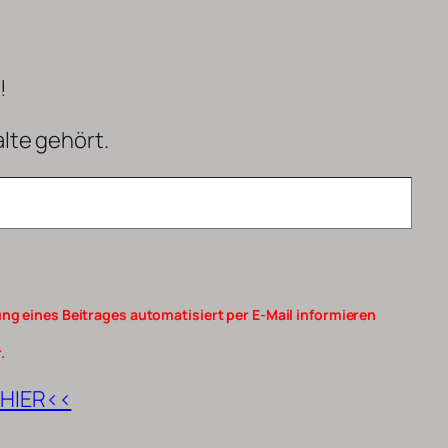
!
alte
gehört
.
ng eines Beitrages automatisiert per E-Mail informieren
.
HIER<<