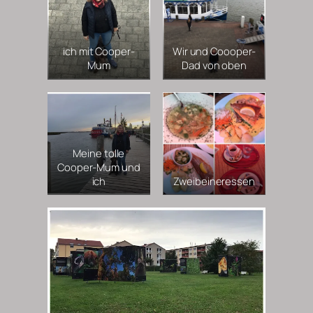
ich mit Cooper-
Wir und Coooper-
Mum
Dad von oben
Meine tolle
Cooper-Mum und
ich
Zweibeineressen