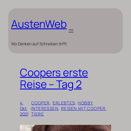
Zum
Inhalt
springen
AustenWeb
Wo Denken auf Schreiben trifft.
Coopers erste
Reise – Tag 2
4.
COOPER
, 
ERLEBTES
, 
HOBBY
, 
Okt.
·
INTERESSEN
, 
REISEN MIT COOPER
, 
2021
TIERE