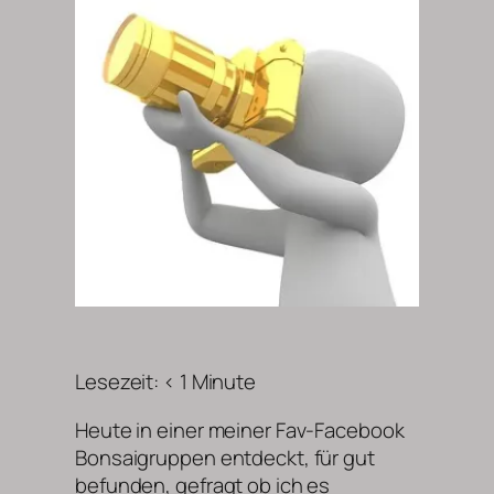
Lesezeit:
< 1
Minute
Heute in einer meiner Fav-Facebook
Bonsaigruppen entdeckt, für gut
befunden, gefragt ob ich es