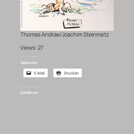
Thomas Andrae/Joachim Steinmetz
Views: 27
Teilen mit:
E-Mail
Drucken
Gefällt mir: