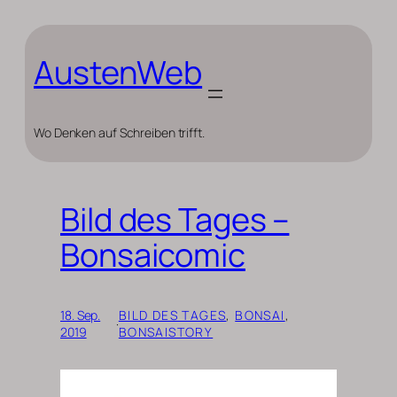
Zum
Inhalt
springen
AustenWeb
Wo Denken auf Schreiben trifft.
Bild des Tages –
Bonsaicomic
18. Sep.
BILD DES TAGES
, 
BONSAI
, 
·
2019
BONSAISTORY