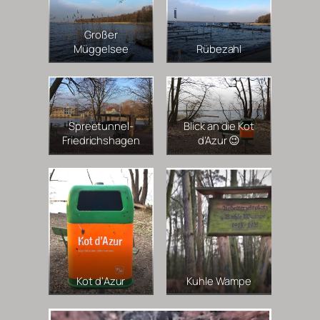
Großer
Müggelsee
Rübezahl
Spreetunnel-
Blick an die Kot
Friedrichshagen
d’Azur 😉
Kot d‘Azur
Kuhle Wampe