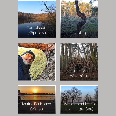
Teufelssee
(Köpenick)
Liebling
Totholz-
Waldhütte
Marina Blick nach
Wendenschlossp
Grünau
ark (Langer See)