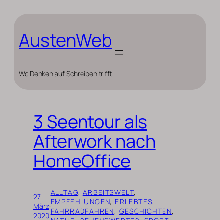
Zum
Inhalt
springen
AustenWeb
Wo Denken auf Schreiben trifft.
3 Seentour als
Afterwork nach
HomeOffice
ALLTAG
, 
ARBEITSWELT
, 
27.
EMPFEHLUNGEN
, 
ERLEBTES
, 
März
·
FAHRRADFAHREN
, 
GESCHICHTEN
, 
2020