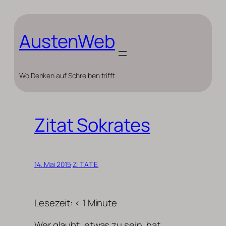
Zum
Inhalt
springen
AustenWeb
Wo Denken auf Schreiben trifft.
Zitat Sokrates
14. Mai 2015
·
ZITATE
Lesezeit:
< 1
Minute
Wer glaubt, etwas zu sein, hat