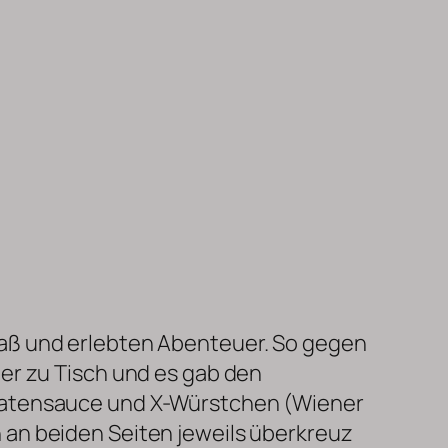
aß und erlebten Abenteuer. So gegen
ter zu Tisch und es gab den
matensauce und X-Würstchen (Wiener
 an beiden Seiten jeweils überkreuz