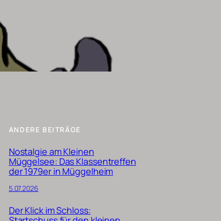
ANDERE BEITRÄGE
Nostalgie am Kleinen
Müggelsee: Das Klassentreffen
der 1979er in Müggelheim
5.07.2026
Der Klick im Schloss:
Startschuss für den kleinen