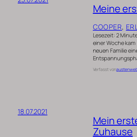
Meine er
COOPER
, 
ER
Lesezeit: 2 Minute
einer Woche kam i
neuen Familie ein
Entspannungspha
Verfasst von
austenwe
18.07.2021
Mein ers
Zuhause