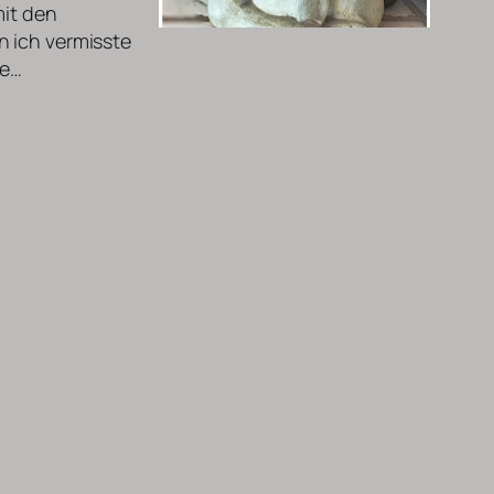
mit den
n ich vermisste
ie…