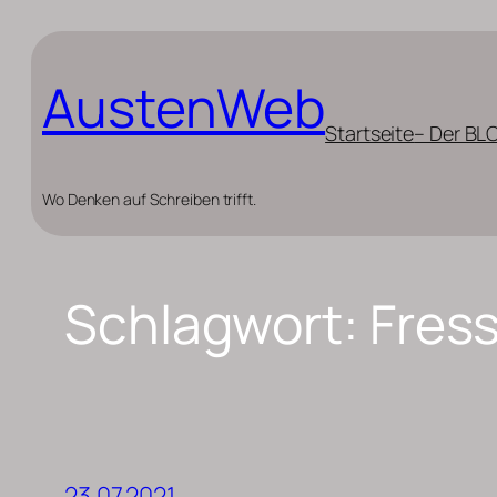
Zum
Inhalt
AustenWeb
springen
Startseite
– Der BL
Wo Denken auf Schreiben trifft.
Schlagwort:
Fres
23.07.2021