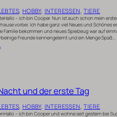
LEBTES
, 
HOBBY
, 
INTERESSEN
, 
TIERE
uteHallo – ich bin Cooper. Nun ist auch schon mein ers
ause vorbei. Ich habe ganz viel Neues und Schönes er
ue Familie bekommen und neues Spielzeug war auf einm
erbeinige Freunde kennengelernt und ein Menge Spaß…
b
 Nacht und der erste Tag
LEBTES
, 
HOBBY
, 
INTERESSEN
, 
TIERE
enHallo – ich bin Cooper und wohne seit gestern bei S