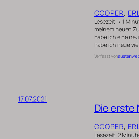
COOPER
, 
ER
Lesezeit: < 1 Min
meinem neuen Zuh
habe ich eine ne
habe ich neue vi
Verfasst von
austenwe
17.07.2021
Die erste
COOPER
, 
ER
Lesezeit: 2 Minut