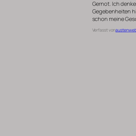
Gernot. Ich denke
Gegebenheiten hie
schon meine Gesc
Verfasst von
austenwe