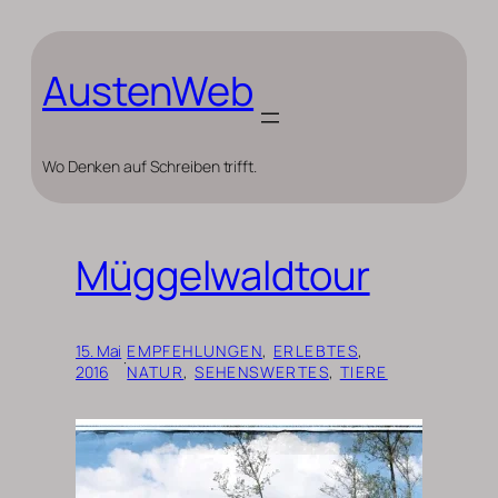
Zum
Inhalt
springen
AustenWeb
Wo Denken auf Schreiben trifft.
Müggelwaldtour
15. Mai
EMPFEHLUNGEN
, 
ERLEBTES
, 
·
2016
NATUR
, 
SEHENSWERTES
, 
TIERE