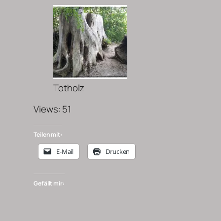
Totholz
Views: 51
Teilen mit:
E-Mail
Drucken
Gefällt mir: