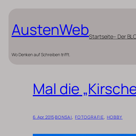
Zum
Inhalt
AustenWeb
springen
Startseite
– Der BL
Wo Denken auf Schreiben trifft.
Mal die „Kirsch
6. Apr. 2015
·
BONSAI
, 
FOTOGRAFIE
, 
HOBBY