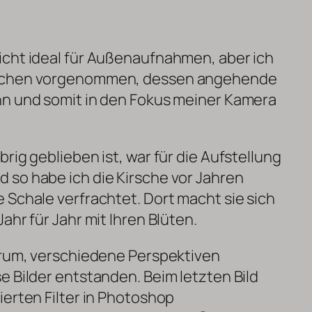
icht ideal für Außenaufnahmen, aber ich
umchen vorgenommen, dessen angehende
nn und somit in den Fokus meiner Kamera
rig geblieben ist, war für die Aufstellung
 so habe ich die Kirsche vor Jahren
 Schale verfrachtet. Dort macht sie sich
ahr für Jahr mit Ihren Blüten.
arum, verschiedene Perspektiven
e Bilder entstanden. Beim letzten Bild
ierten Filter in Photoshop