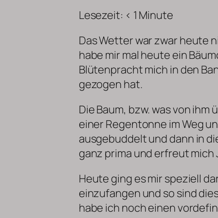
Lesezeit:
< 1
Minute
Das Wetter war zwar heute n
habe mir mal heute ein Bä
Blütenpracht mich in den Ba
gezogen hat.
Die Baum, bzw. was von ihm üb
einer Regentonne im Weg und
ausgebuddelt und dann in die
ganz prima und erfreut mich J
Heute ging es mir speziell d
einzufangen und so sind dies
habe ich noch einen vordefin