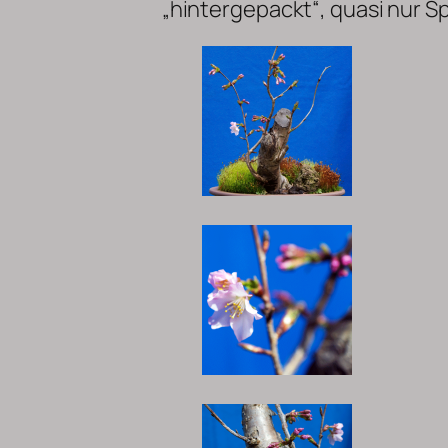
„hintergepackt“, quasi nur Sp