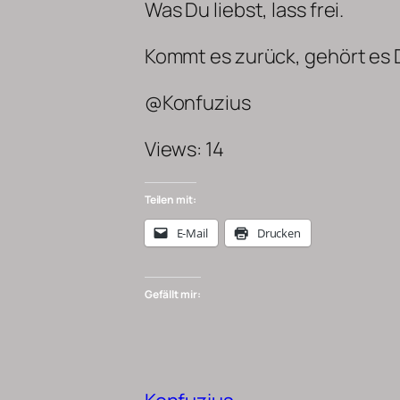
Was Du liebst, lass frei.
Kommt es zurück, gehört es Di
@Konfuzius
Views: 14
Teilen mit:
E-Mail
Drucken
Gefällt mir: