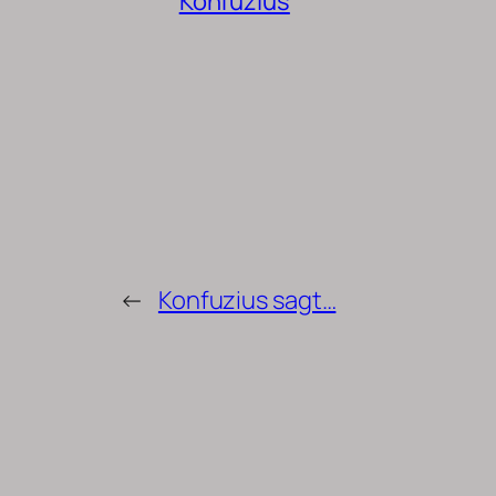
Konfuzius
←
Konfuzius sagt…