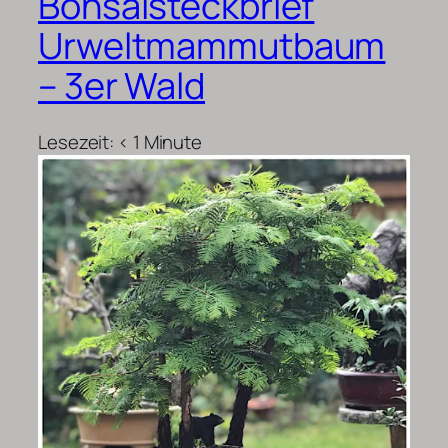
Bonsaisteckbrief
Urweltmammutbaum
– 3er Wald
Lesezeit:
< 1
Minute