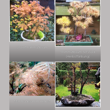
Urweltmammutbaum
Mammutbaum 3er Wald
(Herbstfärbung)
Mammutbaum im Herbst