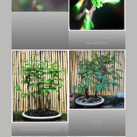
Mammutbaum
Urweltmammutbaum –
Neuaustrieb
Urweltmammutbaum –
Wald
Urweltmammutbaum