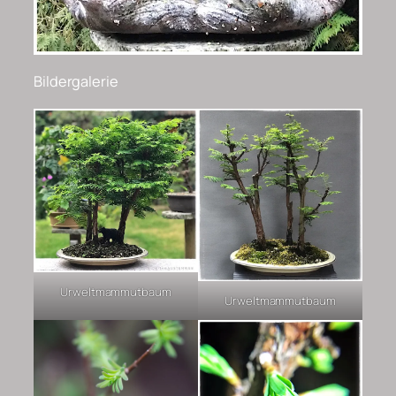
Bildergalerie
Urweltmammutbaum
Urweltmammutbaum