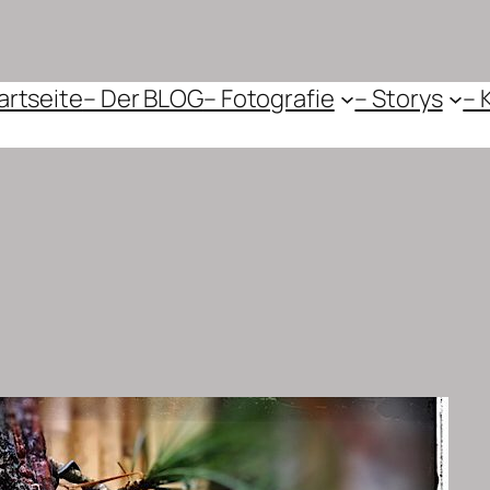
artseite
– Der BLOG
– Fotografie
– Storys
– 