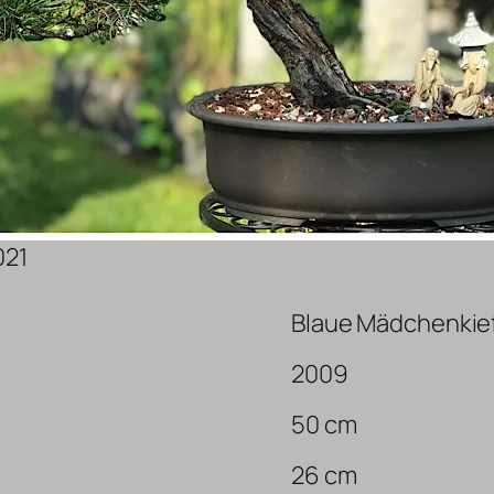
021
Blaue Mädchenkie
2009
50 cm
26 cm