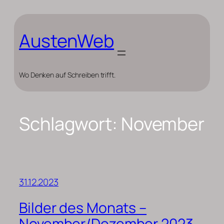
Zum
Inhalt
springen
AustenWeb
Wo Denken auf Schreiben trifft.
Schlagwort:
November
31.12.2023
Bilder des Monats –
November/Dezember 2023