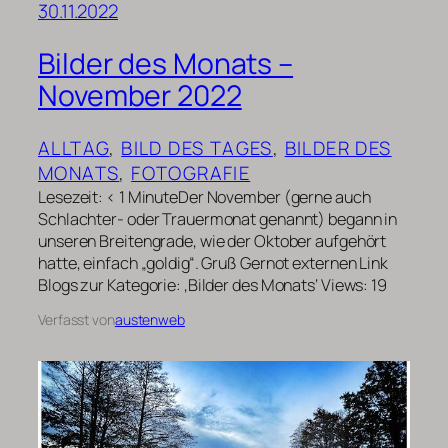
30.11.2022
Bilder des Monats –
November 2022
ALLTAG
, 
BILD DES TAGES
, 
BILDER DES
MONATS
, 
FOTOGRAFIE
Lesezeit: < 1 MinuteDer November (gerne auch
Schlachter- oder Trauermonat genannt) begann in
unseren Breitengrade, wie der Oktober aufgehört
hatte, einfach „goldig“. Gruß Gernot externen Link
Blogs zur Kategorie: ‚Bilder des Monats‘ Views: 19
Verfasst von
austenweb