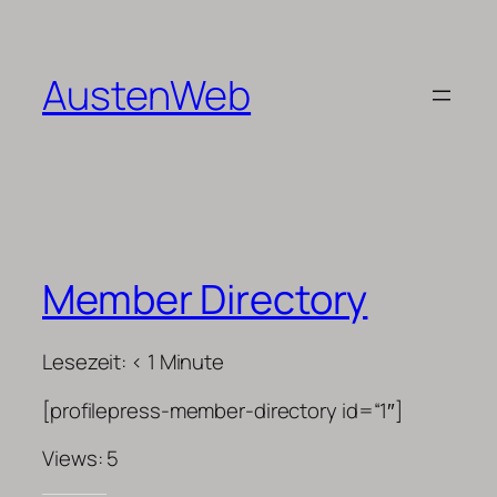
Zum
Inhalt
springen
AustenWeb
Member Directory
Lesezeit:
< 1
Minute
[profilepress-member-directory id=“1″]
Views: 5