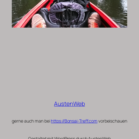
AustenWeb
gerne auch man bei
https://Bonsai-Treff.com
vorbeischauen
Gestaltet mit WordPress durch AustenWeb