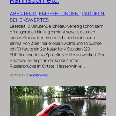
ABENTEUR
, 
EMPFEHLUNGEN
, 
PADDELN
, 
SEHENSWERTES
Lesezeit: 2 MinutenDa ich Neu-Venedig schon sehr
oft abgeradelt bin, lag es nicht soweit, dass ich
dieses Kleinod in meinem Lieblingsbezirk auch
einmal von „See“ her erobern wollte und so buchte
ich für heute ein 2er Kajak für 4 Stunden (20
EUR Bootsverleih & Spreefloß in Hessenwinkel). Der
Bootsverleih liegt an der sogenannten
Russenbrücke im Ortsteil Hessenwinkel…
Verfasst von
austenweb