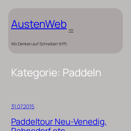
Zum
Inhalt
springen
AustenWeb
Wo Denken auf Schreiben trifft.
Kategorie:
Paddeln
31.07.2015
Paddeltour Neu-Venedig,
Rahnsdorf etc.