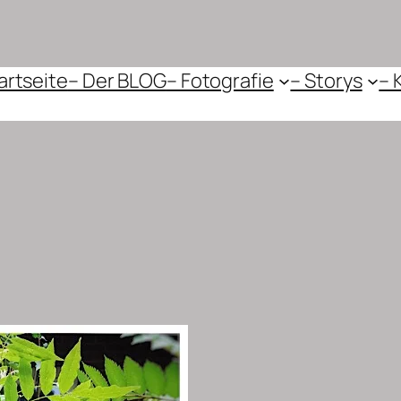
artseite
– Der BLOG
– Fotografie
– Storys
– 