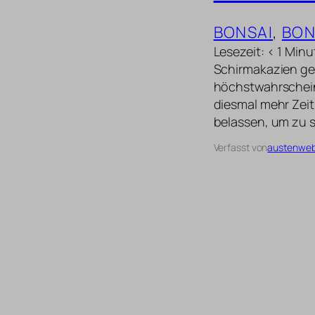
BONSAI
, 
BON
Lesezeit: < 1 Min
Schirmakazien ges
höchstwahrscheinl
diesmal mehr Zeit
belassen, um zu 
Verfasst von
austenwe