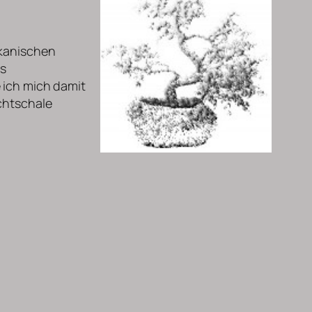
ikanischen
es
 ich mich damit
uchtschale