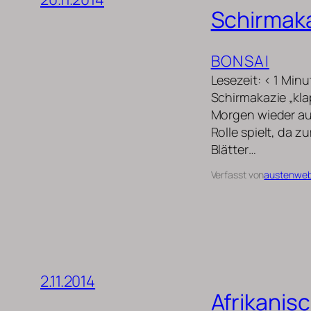
Schirmaka
BONSAI
Lesezeit: < 1 Min
Schirmakazie „kla
Morgen wieder auf
Rolle spielt, da z
Blätter…
Verfasst von
austenwe
2.11.2014
Afrikanis