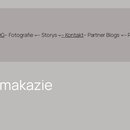
OG
– Fotografie
– Storys
– Kontakt
– Partner Blogs
– 
rmakazie