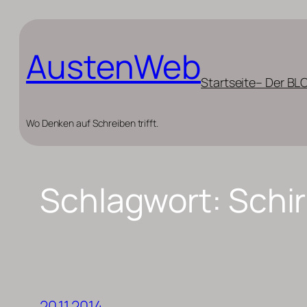
Zum
Inhalt
AustenWeb
springen
Startseite
– Der BL
Wo Denken auf Schreiben trifft.
Schlagwort:
Schi
20.11.2014