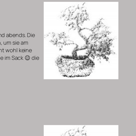
nd abends. Die
, um sie am
ht wohl keine
ie im Sack 😉 die