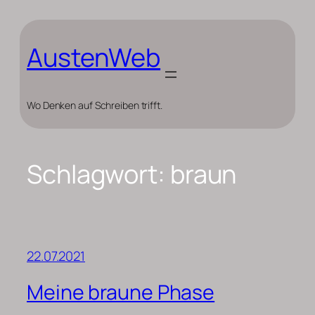
Zum
Inhalt
springen
AustenWeb
Wo Denken auf Schreiben trifft.
Schlagwort:
braun
22.07.2021
Meine braune Phase