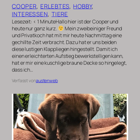
COOPER
, 
ERLEBTES
, 
HOBBY
, 
INTERESSEN
, 
TIERE
Lesezeit: < 1 MinuteHallo hier ist der Cooper und
heute nur ganz kurz.
Mein zweibeiniger Freund
und Privatkoch hat mit mir heute Nachmittag eine
gechillte Zeit verbracht. Dazu hat er uns beiden
diese lustigen Klappliegen hingestellt. Damit ich
einen erleichterten Aufstieg bewerkstelligen kann,
hat er mir eine kuschlige braune Decke so hingelegt,
dass ich…
Verfasst von
austenweb